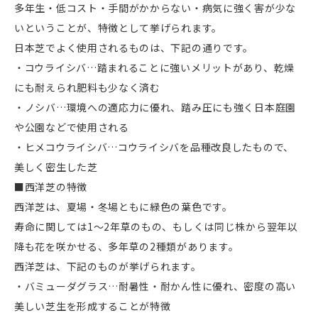
多年生・低コスト・手間がかからない・病気に強く害が少な
いということが、特徴として挙げられます。
日本芝でよく使用されるものは、下記の通りです。
・コウライシバ…踏まれることに強いメリットがあり、乾燥
にも耐えられ肥料も少なく済む
・ノシバ…環境への適応力に優れ、踏み圧にも強く日本庭園
や公園などで使用される
・ヒメコウライシバ…コウライシバを品種改良したもので、
美しく密生した芝
■西洋芝の特徴
西洋芝は、夏場・冬場ともに緑色の葉色です。
寿命に関しては1〜2年草のもの、もしくは同じ株から翌年以
降も花を咲かせる、多年草の2種類があります。
西洋芝は、下記のものが挙げられます。
・バミューダグラス…耐暑性・耐かん性に優れ、密度の高い
美しい芝生を形成することが特徴